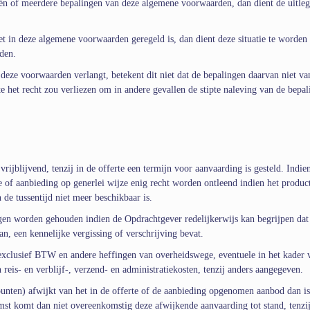
 één of meerdere bepalingen van deze algemene voorwaarden, dan dient de uitleg
niet in deze algemene voorwaarden geregeld is, dan dient deze situatie te worden
den.
 deze voorwaarden verlangt, betekent dit niet dat de bepalingen daarvan niet va
e het recht zou verliezen om in andere gevallen de stipte naleving van de bepa
rijblijvend, tenzij in de offerte een termijn voor aanvaarding is gesteld. Indie
te of aanbieding op generlei wijze enig recht worden ontleend indien het produc
 de tussentijd niet meer beschikbaar is.
ngen worden gehouden indien de Opdrachtgever redelijkerwijs kan begrijpen dat
n, een kennelijke vergissing of verschrijving bevat.
 exclusief BTW en andere heffingen van overheidswege, eventuele in het kader 
eis- en verblijf-, verzend- en administratiekosten, tenzij anders aangegeven.
punten) afwijkt van het in de offerte of de aanbieding opgenomen aanbod dan is
t komt dan niet overeenkomstig deze afwijkende aanvaarding tot stand, tenzi