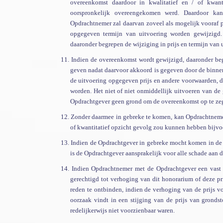
overeenkomst daardoor in kwalitatief en / of kwant
oorspronkelijk overeengekomen werd. Daardoor ka
Opdrachtnemer zal daarvan zoveel als mogelijk vooraf 
opgegeven termijn van uitvoering worden gewijzigd.
daaronder begrepen de wijziging in prijs en termijn van 
11.
Indien de overeenkomst wordt gewijzigd, daaronder beg
geven nadat daarvoor akkoord is gegeven door de binn
de uitvoering opgegeven prijs en andere voorwaarden, d
worden. Het niet of niet onmiddellijk uitvoeren van d
Opdrachtgever geen grond om de overeenkomst op te zeg
12.
Zonder daarmee in gebreke te komen, kan Opdrachtnemer
of kwantitatief opzicht
gevolg zou kunnen hebben bijvoor
13.
Indien de Opdrachtgever in gebreke mocht komen in de
is de Opdrachtgever aansprakelijk voor alle schade aan d
14.
Indien Opdrachtnemer met de Opdrachtgever een vast h
gerechtigd tot verhoging van dit honorarium of deze p
reden te ontbinden, indien de verhoging van de prijs vo
oorzaak vindt in een stijging van de prijs van gronds
redelijkerwijs niet voorzienbaar waren.