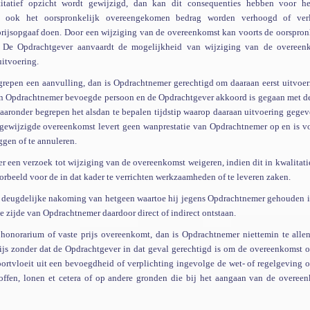
itatief opzicht wordt gewijzigd, dan kan dit consequenties hebben voor h
n ook het oorspronkelijk overeengekomen bedrag worden verhoogd of verl
prijsopgaaf doen. Door een wijziging van de overeenkomst kan voorts de oorspron
 De Opdrachtgever aanvaardt de mogelijkheid van wijziging van de overeen
uitvoering.
repen een aanvulling, dan is Opdrachtnemer gerechtigd om daaraan eerst uitvoer
en Opdrachtnemer bevoegde persoon en de Opdrachtgever akkoord is gegaan met d
aaronder begrepen het alsdan te bepalen tijdstip waarop daaraan uitvoering gegev
e gewijzigde overeenkomst levert geen wanprestatie van Opdrachtnemer op en is v
gen of te annuleren.
 een verzoek tot wijziging van de overeenkomst weigeren, indien dit
in kwalitati
beeld voor de in dat kader te verrichten werkzaamheden of te leveren zaken.
 deugdelijke nakoming van hetgeen waartoe hij jegens Opdrachtnemer gehouden i
e zijde van Opdrachtnemer daardoor direct of indirect ontstaan.
onorarium of vaste prijs overeenkomt, dan is Opdrachtnemer niettemin te allen
rijs zonder dat de Opdrachtgever in dat geval gerechtigd is om de overeenkomst 
ortvloeit uit een bevoegdheid of verplichting ingevolge de wet- of regelgeving o
toffen, lonen et cetera of op andere gronden die bij het aangaan van de overee