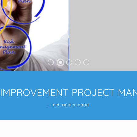
 IMPROVEMENT PROJECT M
... met raad en daad.