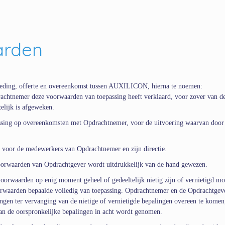
arden
ieding, offerte en overeenkomst tussen AUXILICON, hierna te noemen:
chtnemer deze voorwaarden van toepassing heeft verklaard, voor zover van d
telijk is afgeweken.
ssing op overeenkomsten met Opdrachtnemer, voor de uitvoering waarvan door
 voor de medewerkers van Opdrachtnemer en zijn directie.
voorwaarden van Opdrachtgever wordt uitdrukkelijk van de hand gewezen.
oorwaarden op enig moment geheel of gedeeltelijk nietig zijn of vernietigd m
oorwaarden bepaalde volledig van toepassing. Opdrachtnemer en de Opdrachtgev
ingen ter vervanging van de nietige of vernietigde bepalingen overeen te komen
van de oorspronkelijke bepalingen in acht wordt genomen.