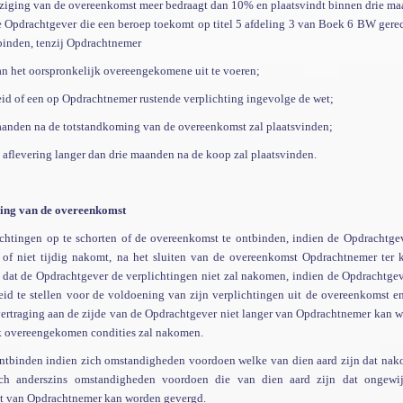
wijziging van de overeenkomst meer bedraagt dan 10% en plaatsvindt binnen drie m
de Opdrachtgever die een beroep toekomt op titel 5 afdeling 3 van Boek 6 BW gere
tbinden, tenzij Opdrachtnemer
an het oorspronkelijk overeengekomene uit te voeren;
eid of een op Opdrachtnemer rustende verplichting ingevolge de wet;
maanden na de totstandkoming van de overeenkomst zal plaatsvinden;
e aflevering langer dan drie maanden na de koop zal plaatsvinden.
gging van de overeenkomst
htingen op te schorten of de overeenkomst te ontbinden, indien de Opdrachtge
g of niet tijdig nakomt, na het sluiten van de overeenkomst Opdrachtnemer ter 
at de Opdrachtgever de verplichtingen niet zal nakomen, indien de Opdrachtgev
eid te stellen voor de voldoening van zijn verplichtingen uit de overeenkomst e
 vertraging aan de zijde van de Opdrachtgever niet langer van Opdrachtnemer kan 
jk overeengekomen condities zal nakomen.
ntbinden indien zich omstandigheden voordoen welke van dien aard zijn dat na
ch anderszins omstandigheden voordoen die van dien aard zijn dat ongewij
et van Opdrachtnemer kan worden gevergd.