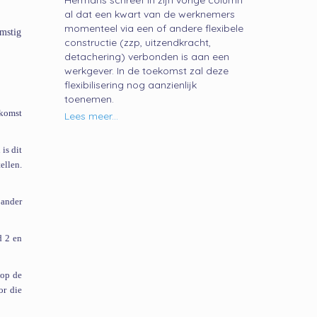
Hermans schreef in zijn vorige column
al dat een kwart van de werknemers
momenteel via een of andere flexibele
omstig
constructie (zzp, uitzendkracht,
detachering) verbonden is aan een
werkgever. In de toekomst zal deze
flexibilisering nog aanzienlijk
toenemen.
nkomst
Lees meer...
is dit
ellen.
 ander
d 2 en
 op de
or die