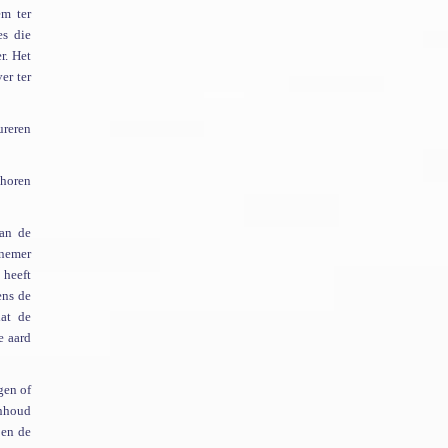
em ter
es die
r. Het
er ter
ureren
ehoren
van de
tnemer
 heeft
ens de
dat de
e aard
gen of
inhoud
 en de