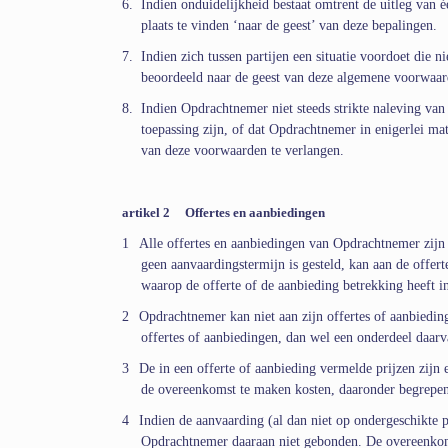
6.
Indien onduidelijkheid bestaat omtrent de uitleg van
plaats te vinden ‘naar de geest’ van deze bepalingen.
7.
Indien zich tussen partijen een situatie voordoet die 
beoordeeld naar de geest van deze algemene voorwaar
8.
Indien Opdrachtnemer niet steeds strikte naleving van
toepassing zijn, of dat Opdrachtnemer in enigerlei mat
van deze voorwaarden te verlangen.
artikel 2
Offertes en aanbiedingen
1
Alle offertes en aanbiedingen van Opdrachtnemer zijn v
geen aanvaardingstermijn is gesteld, kan aan de offer
waarop de offerte of de aanbieding betrekking heeft in
2
Opdrachtnemer kan niet aan zijn offertes of aanbiedi
offertes of aanbiedingen, dan wel een onderdeel daarva
3
De in een offerte of aanbieding vermelde prijzen zijn
de overeenkomst te maken kosten, daaronder begrepen r
4
Indien de aanvaarding (al dan niet op ondergeschikte 
Opdrachtnemer daaraan niet gebonden. De overeenkoms