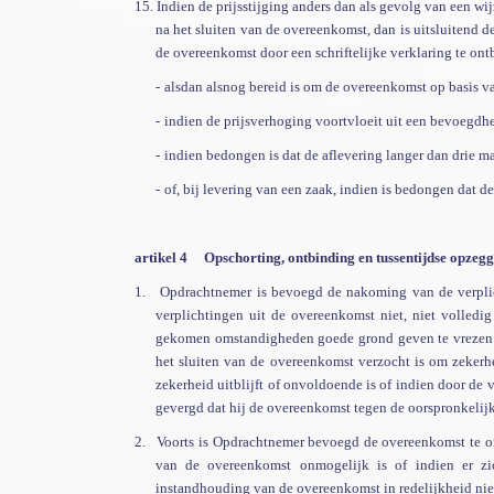
15.
Indien de prijsstijging anders dan als gevolg van een 
na het sluiten van de overeenkomst, dan is uitsluitend 
de overeenkomst door een schriftelijke verklaring te on
-
alsdan alsnog bereid is om de overeenkomst op basis v
-
indien de prijsverhoging voortvloeit uit een bevoegdh
-
indien bedongen is dat de aflevering langer dan drie 
-
of, bij levering van een zaak, indien is bedongen dat d
artikel 4
Opschorting
, ontbinding en tussentijdse opze
1.
Opdrachtnemer is bevoegd de nakoming van de verplic
verplichtingen uit de overeenkomst niet, niet volledi
gekomen omstandigheden goede grond geven te vrezen d
het sluiten van de overeenkomst verzocht is om zekerh
zekerheid uitblijft of onvoldoende is of indien door de
gevergd dat hij de overeenkomst tegen de oorspronkeli
2.
Voorts is Opdrachtnemer bevoegd de overeenkomst te o
van de overeenkomst onmogelijk is of indien er zi
instandhouding van de overeenkomst in redelijkheid ni