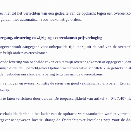
 niet tot het verrichten van een gedeelte van de opdracht tegen een overeenk
 gelden niet automatisch voor toekomstige orders.
overgang, uitvoering en wijziging overeenkomst;
prijsverhoging
gever wordt aangegaan voor onbepaalde tijd, tenzij uit de aard van de overee
hriftelijk anders overeenkomen.
or de levering van bepaalde zaken een termijn overeengekomen of opgegeven, dan 
ermijn dient de Opdrachtgever Opdrachtnemer derhalve schriftelijk in gebreke te st
orden geboden om alsnog uitvoering te geven aan de overeenkomst.
en vermogen en overeenkomstig de eisen van goed vakmanschap uitvoeren. Een en
nschap.
te laten verrichten door derden. De toepasselijkheid van artikel 7:404, 7:407 li
eschakelde derden in het kader van de opdracht werkzaamheden worden verricht
tgever aangewezen locatie, draagt de Opdrachtgever kosteloos zorg voor de do