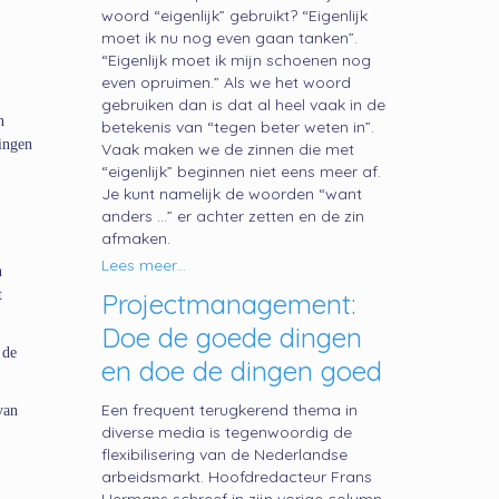
woord “eigenlijk” gebruikt? “Eigenlijk
moet ik nu nog even gaan tanken”.
“Eigenlijk moet ik mijn schoenen nog
even opruimen.” Als we het woord
gebruiken dan is dat al heel vaak in de
n
betekenis van “tegen beter weten in”.
lingen
Vaak maken we de zinnen die met
“eigenlijk” beginnen niet eens meer af.
Je kunt namelijk de woorden “want
anders …” er achter zetten en de zin
afmaken.
Lees meer...
n
t
Projectmanagement:
Doe de goede dingen
 de
en doe de dingen goed
Een frequent terugkerend thema in
van
diverse media is tegenwoordig de
flexibilisering van de Nederlandse
arbeidsmarkt. Hoofdredacteur Frans
j