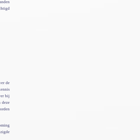
aanden
chtigd
ver de
kennis
er bij
n deze
worden
koming
zigde