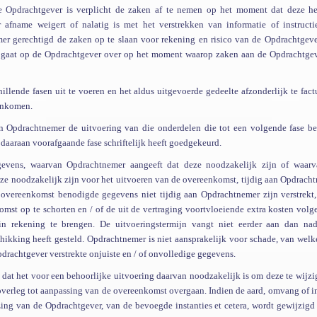
De Opdrachtgever is verplicht de zaken af te nemen op het moment dat deze h
afname weigert of nalatig is met het verstrekken van informatie of instructi
mer gerechtigd de zaken op te slaan voor rekening en risico van de Opdrachtgeve
g gaat op de Opdrachtgever over op het moment waarop zaken aan de Opdrachtgev
llende fasen uit te voeren en het aldus uitgevoerde gedeelte afzonderlijk te fact
eenkomen.
n Opdrachtnemer de uitvoering van die onderdelen die tot een volgende fase b
 daaraan voorafgaande fase schriftelijk heeft goedgekeurd.
gevens, waarvan Opdrachtnemer aangeeft dat deze noodzakelijk zijn of waar
eze noodzakelijk zijn voor het uitvoeren van de overeenkomst, tijdig aan Opdrach
 overeenkomst benodigde gegevens niet tijdig aan Opdrachtnemer zijn verstrekt,
mst op te schorten en / of de uit de vertraging voortvloeiende extra kosten volg
in rekening te brengen. De uitvoeringstermijn vangt niet eerder aan dan na
ikking heeft gesteld. Opdrachtnemer is niet aansprakelijk voor schade, van welk
rachtgever verstrekte onjuiste en / of onvolledige gegevens.
 dat het voor een behoorlijke uitvoering daarvan noodzakelijk is om deze te wijzi
ng overleg tot aanpassing van de overeenkomst overgaan. Indien de aard, omvang of 
ing van de Opdrachtgever, van de bevoegde instanties et cetera, wordt gewijzigd