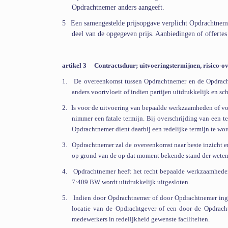
Opdrachtnemer anders aangeeft.
5
Een samengestelde prijsopgave verplicht Opdrachtnemer
deel van de opgegeven prijs. Aanbiedingen of offertes
artikel 3
Contractsduur
; uitvoeringstermijnen, risico-
1.
De overeenkomst tussen Opdrachtnemer en de Opdracht
anders voortvloeit of indien partijen uitdrukkelijk en sc
2.
Is voor de uitvoering van bepaalde werkzaamheden of vo
nimmer een fatale termijn. Bij overschrijding van een t
Opdrachtnemer dient daarbij een redelijke termijn te w
3.
Opdrachtnemer zal de overeenkomst naar beste inzicht 
op grond van de op dat moment bekende stand der wete
4.
Opdrachtnemer heeft het recht bepaalde werkzaamheden 
7:409 BW wordt uitdrukkelijk uitgesloten.
5.
Indien door Opdrachtnemer of door Opdrachtnemer ing
locatie van de Opdrachtgever of een door de Opdrach
medewerkers in redelijkheid gewenste faciliteiten.