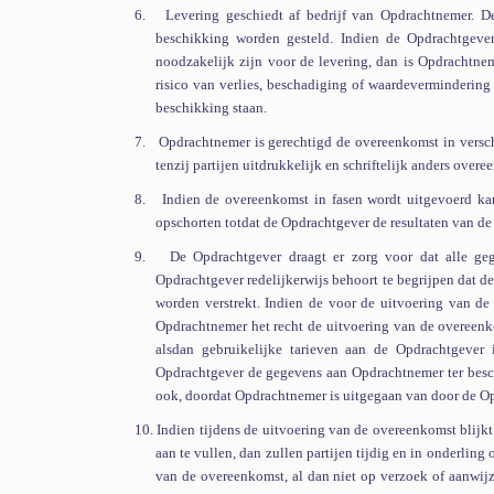
6.
Levering geschiedt af bedrijf van Opdrachtnemer. 
beschikking worden gesteld. Indien de Opdrachtgever 
noodzakelijk zijn voor de levering, dan is Opdrachtne
risico van verlies, beschadiging of waardeverminderin
beschikking staan.
7.
Opdrachtnemer is gerechtigd de overeenkomst in verschi
tenzij partijen uitdrukkelijk en schriftelijk anders over
8.
Indien de overeenkomst in fasen wordt uitgevoerd ka
opschorten totdat de Opdrachtgever de resultaten van de
9.
De Opdrachtgever draagt er zorg voor dat alle ge
Opdrachtgever redelijkerwijs behoort te begrijpen dat d
worden verstrekt. Indien de voor de uitvoering van de
Opdrachtnemer het recht de uitvoering van de overeenko
alsdan gebruikelijke tarieven aan de Opdrachtgever 
Opdrachtgever de gegevens aan Opdrachtnemer ter besch
ook, doordat Opdrachtnemer is uitgegaan van door de Opd
10.
Indien tijdens de uitvoering van de overeenkomst blijkt
aan te vullen, dan zullen partijen tijdig en in onderli
van de overeenkomst, al dan niet op verzoek of aanwijz