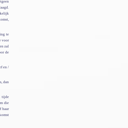
etgeen
aagd.
kelijk
komst,
ing te
e voor
en zal
oor de
ef en /
s, dan
 tijde
om die
f haar
nkomst